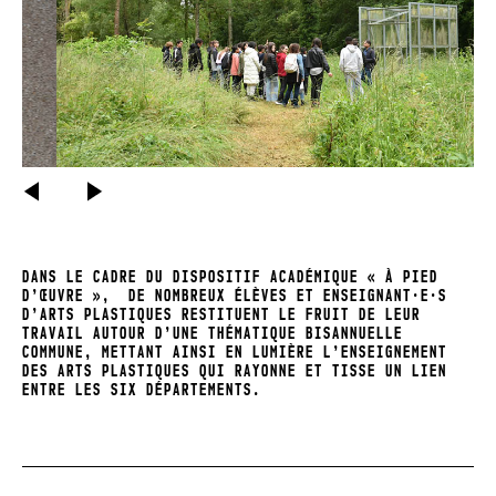
PRÉCÉDENT
SUIVANT
Découverte de l’œuvre
Shelter
– « abri » en anglais – première création en
résidence du centre d’art, réalisée par Jennifer Caubet spécialement pour le
parc. L’œuvre miroitante emprunte le vocabulaire formel de la Verrière du
Centre d’art, tout en se faisant point d’observation, à quelques centimètres
au-dessus du sol.
DANS LE CADRE DU DISPOSITIF ACADÉMIQUE « À PIED
D’ŒUVRE », DE NOMBREUX ÉLÈVES ET ENSEIGNANT·E·S
D’ARTS PLASTIQUES RESTITUENT LE FRUIT DE LEUR
TRAVAIL AUTOUR D’UNE THÉMATIQUE BISANNUELLE
COMMUNE, METTANT AINSI EN LUMIÈRE L’ENSEIGNEMENT
DES ARTS PLASTIQUES QUI RAYONNE ET TISSE UN LIEN
ENTRE LES SIX DÉPARTEMENTS.