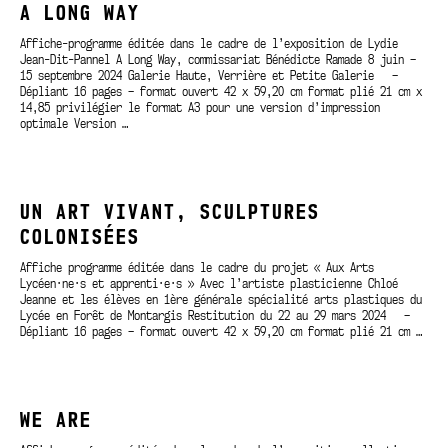
A LONG WAY
Affiche-programme éditée dans le cadre de l’exposition de Lydie
Jean-Dit-Pannel A Long Way, commissariat Bénédicte Ramade 8 juin –
15 septembre 2024 Galerie Haute, Verrière et Petite Galerie –
Dépliant 16 pages – format ouvert 42 x 59,20 cm format plié 21 cm x
14,85 privilégier le format A3 pour une version d’impression
optimale Version …
UN ART VIVANT, SCULPTURES
COLONISÉES
Affiche programme éditée dans le cadre du projet « Aux Arts
Lycéen·ne·s et apprenti·e·s » Avec l’artiste plasticienne Chloé
Jeanne et les élèves en 1ère générale spécialité arts plastiques du
Lycée en Forêt de Montargis Restitution du 22 au 29 mars 2024 –
Dépliant 16 pages – format ouvert 42 x 59,20 cm format plié 21 cm …
WE ARE