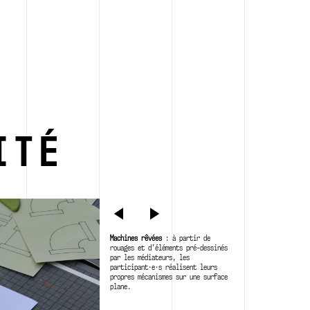
ITÉ
PRÉCÉDENT
SUIVANT
Machines rêvées
: à partir de
rouages et d’éléments pré-dessinés
par les médiateurs, les
participant·e·s réalisent leurs
propres mécanismes sur une surface
plane.