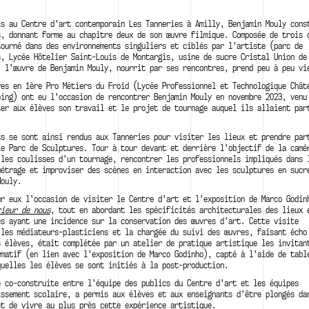
is au Centre d’art contemporain Les Tanneries à Amilly, Benjamin Mouly cons
s, donnant forme au chapitre deux de son œuvre filmique. Composée de trois 
tourné dans des environnements singuliers et ciblés par l’artiste (parc de
s, Lycée Hôtelier Saint-Louis de Montargis, usine de sucre Cristal Union de
, l’œuvre de Benjamin Mouly, nourrit par ses rencontres, prend peu à peu vi
ves en 1ère Pro Métiers du Froid (Lycée Professionnel et Technologique Chât
oing) ont eu l’occasion de rencontrer Benjamin Mouly en novembre 2023, venu
ter aux élèves son travail et le projet de tournage auquel ils allaient par
ts se sont ainsi rendus aux Tanneries pour visiter les lieux et prendre par
le Parc de Sculptures. Tour à tour devant et derrière l’objectif de la camé
 les coulisses d’un tournage, rencontrer les professionnels impliqués dans 
métrage et improviser des scènes en interaction avec les sculptures en sucr
Mouly.
ur eux l’occasion de visiter le Centre d’art et l’exposition de Marco Godi
rieur de nous
, tout en abordant les spécificités architecturales des lieux 
es ayant une incidence sur la conservation des œuvres d’art. Cette visite
 les médiateurs-plasticiens et la chargée du suivi des œuvres, faisant écho
s élèves, était complétée par un atelier de pratique artistique les invitan
rmatif (en lien avec l’exposition de Marco Godinho), capté à l’aide de tabl
quelles les élèves se sont initiés à la post-production.
e co-construite entre l’équipe des publics du Centre d’art et les équipes
issement scolaire, a permis aux élèves et aux enseignants d’être plongés da
et de vivre au plus près cette expérience artistique.