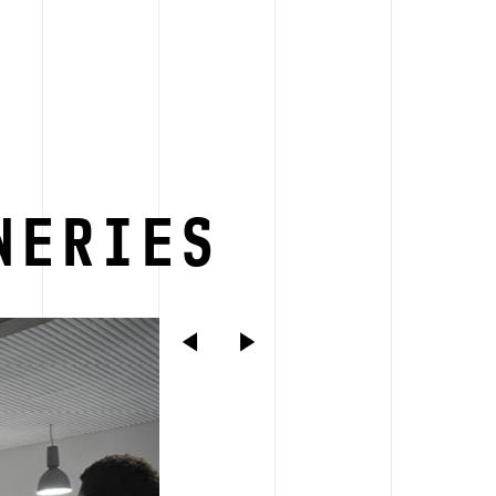
NERIES
PRÉCÉDENT
SUIVANT
Arrivée des lycéens au Centre d’art
contemporain Les Tanneries pour une
journée artistique avec Benjamin
Mouly, son équipe de tournage et
l’équipe du Centre d’art.