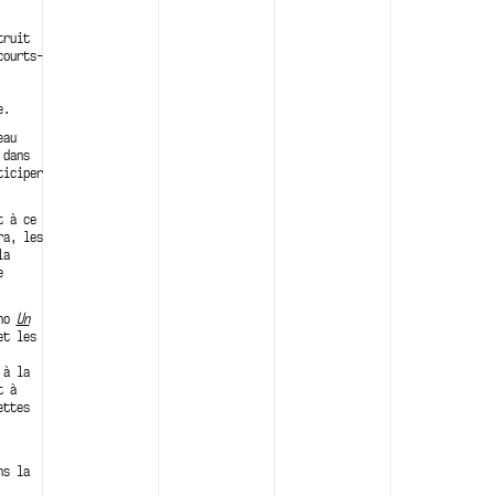
truit
courts-
e.
eau
 dans
ticiper
t à ce
ra, les
la
e
nho
Un
et les
 à la
t à
ettes
ns la