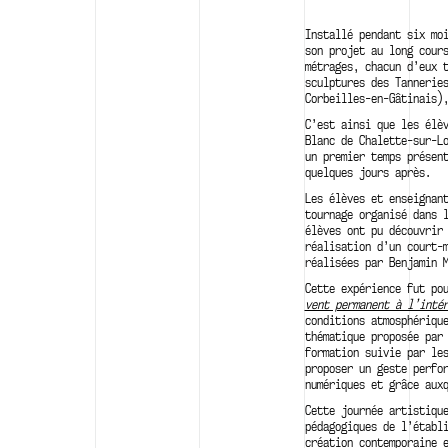
Installé pendant six mo
son projet au long cour
métrages, chacun d’eux 
sculptures des Tannerie
Corbeilles-en-Gâtinais)
C’est ainsi que les élè
Blanc de Chalette-sur-L
un premier temps présen
quelques jours après.
Les élèves et enseignan
tournage organisé dans 
élèves ont pu découvrir
réalisation d’un court-
réalisées par Benjamin 
Cette expérience fut po
vent permanent à l’inté
conditions atmosphériqu
thématique proposée par
formation suivie par le
proposer un geste perfo
numériques et grâce aux
Cette journée artistiqu
pédagogiques de l’établ
création contemporaine 