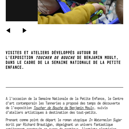
PRÉCÉDENT
SUIVANT
VISITES ET ATELIERS DÉVELOPPÉS AUTOUR DE
L'EXPOSITION
TOUCHER DE BOUCHE
DE BENJAMIN MOULY
,
DANS LE CADRE DE LA SEMAINE NATIONALE DE LA PETITE
ENFANCE.
A l’occasion de la Semaine Nationale de la Petite Enfance, le Centre
d’art contemporain les Tanneries a proposé des temps de découverte
de l’exposition
Toucher de Bouche
de Benjamin Mouly
, suivis
d’ateliers artistiques à destination des tout-petits.
Prenant comme point de départ le roman utopique
In Watermelon Sugar
écrit par Richard Brautigan, dépeignant un univers fantastique
entièrement construit en sucre de pastèque, l’artiste-plasticien