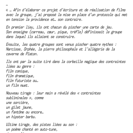
—
«
… Afin d’élaborer ce projet d’écriture et de réalisation de films
avec le groupe, j’ai proposé la mise en place d’un protocole qui met
en tension la providence et… son contraire.
En premier lieu, ils ont chacun du piocher une carte de jeu.
Son enseigne (carreau, cœur, pique, trèfle) définissait le groupe
dans lequel ils allaient se construire.
Ensuite, les quatre groupes sont venus piocher quatre mythes :
Narcisse, Orphée, la pierre philosophale et l’allégorie de la
caverne de Platon.
Ils ont par la suite tiré dans la corbeille magique des contraintes
liées au genre :
film comique,
film dramatique,
film futuriste ou…
un film muet.
Nouveau tirage : leur main a révélé des « contraintes
subliminales », comme
une sorcière,
un gilet jaune,
un fantôme ou encore…
un hipster barbu.
Ultime tirage, des pistes liées au son :
un poème chanté en auto-tune,