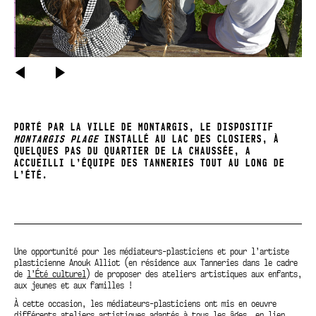
PRÉCÉDENT
SUIVANT
Ces carnets de voyage pouvaient être remplis par les participants au fil des
ateliers artistiques, de semaine en semaine.
PORTÉ PAR LA VILLE DE MONTARGIS, LE DISPOSITIF
MONTARGIS PLAGE
INSTALLÉ AU LAC DES CLOSIERS, À
QUELQUES PAS DU QUARTIER DE LA CHAUSSÉE, A
ACCUEILLI L’ÉQUIPE DES TANNERIES TOUT AU LONG DE
L’ÉTÉ.
Une opportunité pour les médiateurs-plasticiens et pour l’artiste
plasticienne Anouk Alliot (en résidence aux Tanneries dans le cadre
de
l’Été culturel
) de proposer des ateliers artistiques aux enfants,
aux jeunes et aux familles !
À cette occasion, les médiateurs-plasticiens ont mis en oeuvre
différents ateliers artistiques adaptés à tous les âges, en lien