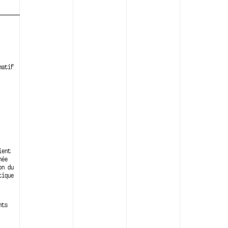
matif
ient
née
on du
tique
nts