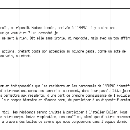
irafe, me répondit Madame
Lenoir,
arrivée à
l’EHPAD
il y a cinq ans.
que ça veut dire ? Lui demandai-je.
a ne sert à rien. Dit-elle sans ironie, ni reproche, mais avec un ton affir
s actions, prêtant toute son attention au moindre geste, comme un acte de
 au vain, au néant.
ent et indispensable que les résidents et les personnels de l’EHPAD identif
 d’entre-eux ont connu ces tanneries autrement, dans leur passé. Cette jour
es permettra aux résidents, d’une part de prendre connaissance de l’évoluti
à leur propre histoire et d’autre part, de participer à un dispositif artis
s-midi, les résidents seront invités à participer à l’atelier Buller. Nous
de notre corps. Notre respiration, nos souffles, ainsi que d’autres mouveme
s à travers des bulles de savons que nous composerons dans l’espace donné.