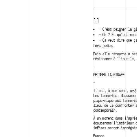
[…]
—
C’est peigner la g
—
Oh ? Et qu’est ce 
—
Ça veut dire que ç
fort juste.
Puis elle retourna à se
résistance à l’inutile,
–
PEIGNER LA GIRAFE
–
Il est, à mon sens, urg
Les Tanneries. Beaucoup
pique-nique aux Tanneri
lieu, de le confronter 
contemporain.
À un moment dans l’aprè
écouterons l’intérieur 
infimes seront imprégné
Eunsoo