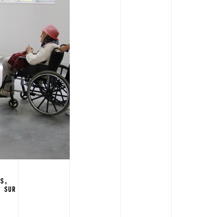
ES,
T SUR