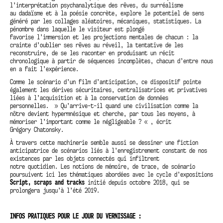
l’interprétation psychanalytique des rêves, du surréalisme
au dadaïsme et à la poésie concrète, explore le potentiel de sens
généré par les collages aléatoires, mécaniques, statistiques. La
pénombre dans laquelle le visiteur est plongé
favorise l’immersion et les projections mentales de chacun : la
crainte d’oublier ses rêves au réveil, la tentative de les
reconstruire, de se les raconter en produisant un récit
chronologique à partir de séquences incomplètes, chacun d’entre nous
en a fait l’expérience.
Comme le scénario d’un film d’anticipation, ce dispositif pointe
également les dérives sécuritaires, centralisatrices et privatives
liées à l’acquisition et à la conservation de données
personnelles. » Qu’arrive-t-il quand une civilisation comme la
nôtre devient hypermnésique et cherche, par tous les moyens, à
mémoriser l’important comme le négligeable ? « , écrit
Grégory Chatonsky.
À travers cette machinerie semble aussi se dessiner une fiction
anticipatrice de scénarios liés à l’enregistrement constant de nos
existences par les objets connectés qui infiltrent
notre quotidien. Les notions de mémoire, de trace, de scénario
poursuivent ici les thématiques abordées avec le cycle d’expositions
Script, scraps and tracks
initié depuis octobre 2018, qui se
prolongera jusqu’à l’été 2019.
INFOS PRATIQUES POUR LE JOUR DU VERNISSAGE :