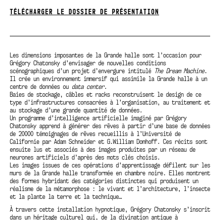
TÉLÉCHARGER LE DOSSIER DE PRÉSENTATION
Les dimensions imposantes de la Grande halle sont l’occasion pour
Grégory Chatonsky d’envisager de nouvelles conditions
scénographiques d’un projet d’envergure intitulé
The Dream Machine
.
Il crée un environnement immersif qui assimile la Grande halle à un
centre de données ou
data center
.
Baies de stockage, câbles et racks reconstruisent le design de ce
type d’infrastructures consacrées à l’organisation, au traitement et
au stockage d’une grande quantité de données.
Un programme d’intelligence artificielle imaginé par Grégory
Chatonsky apprend à générer des rêves à partir d’une base de données
de 20000 témoignages de rêves recueillis à l’Université de
Californie par Adam Schneider et G.William Domhoff. Ces récits sont
ensuite lus et associés à des images produites par un réseau de
neurones artificiels d’après des mots clés choisis.
Les images issues de ces opérations d’apprentissage défilent sur les
murs de la Grande halle transformée en chambre noire. Elles montrent
des formes hybridant des catégories distinctes qui produisent un
réalisme de la métamorphose : le vivant et l’architecture, l’insecte
et la plante la terre et la technique…
À travers cette installation hypnotique, Grégory Chatonsky s’inscrit
dans un héritage culturel qui, de la divination antique à