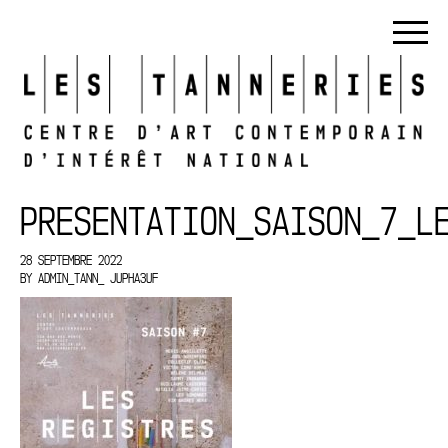
PRESENTATION_SAISON_7_L
28 SEPTEMBRE 2022
BY
ADMIN_TANN_ JUPHA3UF