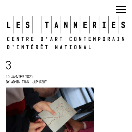
3
10 JANVIER 2025
BY
ADMIN_TANN_ JUPHA3UF