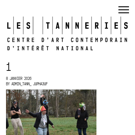
1
8 JANVIER 2026
BY
ADMIN_TANN_ JUPHA3UF