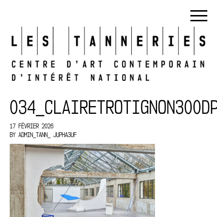
034_CLAIRETROTIGNON300D
17 FÉVRIER 2026
BY
ADMIN_TANN_ JUPHA3UF