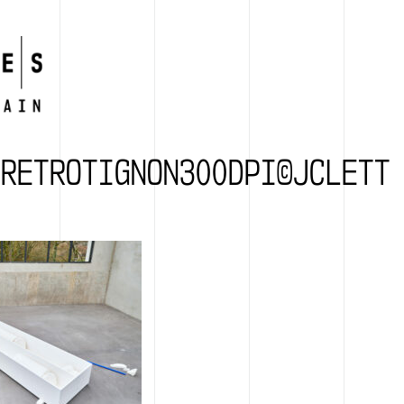
IRETROTIGNON300DPI©JCLETT