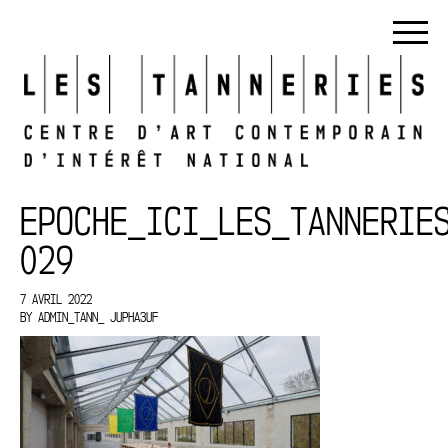
EPOCHE_ICI_LES_TANNERIE
029
7 AVRIL 2022
BY
ADMIN_TANN_ JUPHA3UF