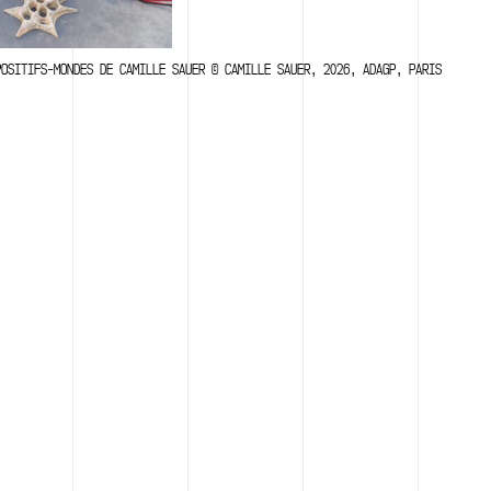
POSITIFS-MONDES DE CAMILLE SAUER © CAMILLE SAUER, 2026, ADAGP, PARIS