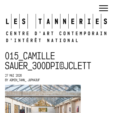
015_CAMILLE
SAUER_300DPI©JCLETT
27 MAI 2026
BY
ADMIN_TANN_ JUPHA3UF