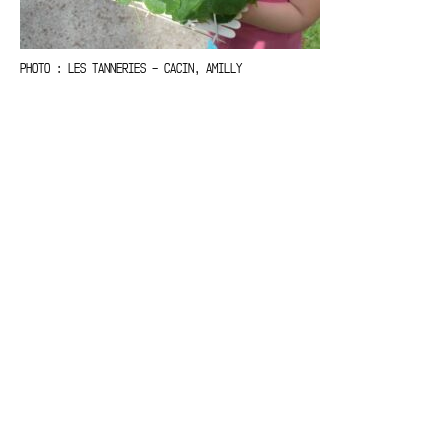
PHOTO : LES TANNERIES – CACIN, AMILLY